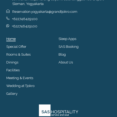
Sleman, Yogyakarta
Reservation.yogyakarta@grandtjokro.com
+622746429100
+622746429100
Home
Sleep Apps
Special Offer
SAS Booking
Rooms & Suites
Blog
Dinings
About Us
Facilities
Meeting & Events
Wedding at Tjokro
Gallery