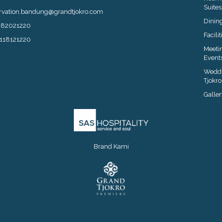
Suites
rvation.bandung@grandtjokro.com
Dinin
282021220
Facilit
118121220
Meeti
Event
Weddi
Tjokro
Galler
Brand Kami