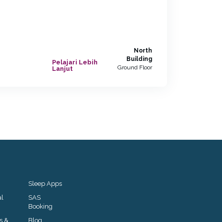
North
Building
Pelajari Lebih
Ground Floor
Lanjut
Sleep Apps
al
SAS
Booking
s &
Blog