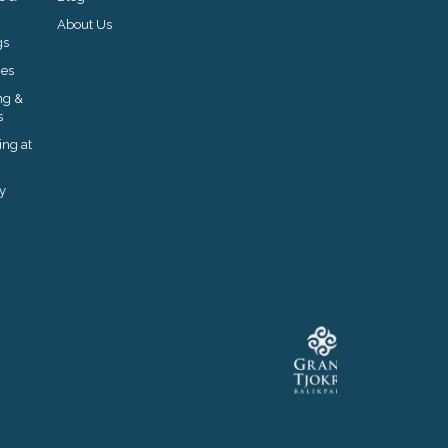
About Us
gs
ies
ng &
s
ng at
y