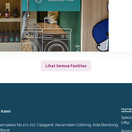
Lihat Semua Fasilitas
Home
 Kami
Speci
Offer
ihampelas No.211-217, Cipaganti, Kecamatan Coblong, Kota Bandung,
Barat
Room