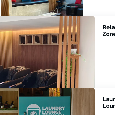
Rela
Zon
Lau
Lou