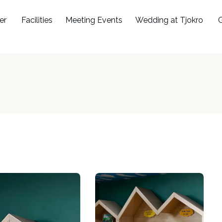
er
Facilities
Meeting Events
Wedding at Tjokro
G