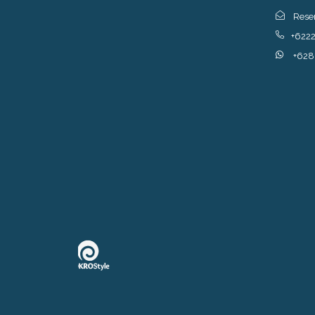
Rese
+622
+628