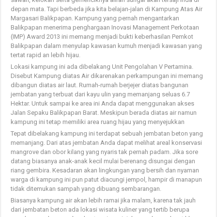
depan mata. Tapi berbeda jika kita belajan-jalan di Kampung Atas Air
Margasari Balikpapan. Kampung yang pernah mengantarkan
Balikpapan menerima penghargaan Inovasi Management Perkotaan
(IMP) Award 2013 ini memang menjadi bukti keberhasilan Pemkot
Balikpapan dalam menyulap kawasan kumuh menjadi kawasan yang
tertat rapid an lebih hijau.
Lokasi kampung ini ada dibelakang Unit Pengolahan V Pertamina.
Disebut Kampung diatas Air dikarenakan perkampungan ini memang
dibangun diatas air laut. Rumah-rumah berjejer diatas bangunan
jembatan yang terbuat dari kayu ulin yang memanjang seluas 6.7
Hektar. Untuk sampai ke area ini Anda dapat menggunakan akses
Jalan Sepaku Balikpapan Barat. Meskipun berada diatas air namun
kampung ini tetap memiliki area ruang hijau yang menyejukkan
Tepat dibelakang kampung ini terdapat sebuah jembatan beton yang
memanjang. Dari atas jembatan Anda dapat melihat areal konservasi
mangrove dan obor kilang yang nyaris tak pernah padam. Jika sore
datang biasanya anak-anak kecil mulai berenang disungai dengan
riang gembira. Kesadaran akan lingkungan yang bersih dan nyaman
warga di kampung ini pun patut diacungi jempol, hampir di manapun
tidak ditemukan sampah yang dibuang sembarangan.
Biasanya kampung air akan lebih ramai jika malam, karena tak jauh
dari jembatan beton ada lokasi wisata kuliner yang tertib berupa