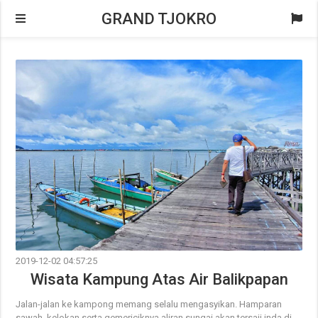
GRAND TJOKRO
2019-12-02 04:57:25
Wisata Kampung Atas Air Balikpapan
Jalan-jalan ke kampong memang selalu mengasyikan. Hamparan
sawah, kelokan serta gemericiknya aliran sungai akan tersaji inda di